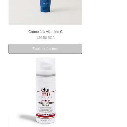
Crème à la vitamine C
Prix
136,50 $CA
Rupture de stock