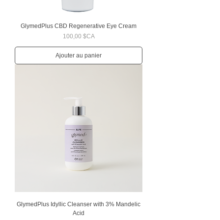
GlymedPlus CBD Regenerative Eye Cream
Prix
100,00 $CA
Ajouter au panier
GlymedPlus Idyllic Cleanser with 3% Mandelic
Acid