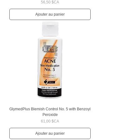
Prix
56,50 $CA
Ajouter au panier
GlymedPlus Blemish Control No. 5 with Benzoyl
Peroxide
Prix
61,00 $CA
Ajouter au panier