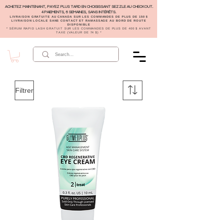
ACHETEZ MAINTENANT, PAYEZ PLUS TARD EN CHOISISSANT SEZZLE AU CHECKOUT.
4 PAIEMENTS, 6 SEMAINES, SANS INTÉRÊTS.
LIVRAISON GRATUITE AU CANADA SUR LES COMMANDES DE PLUS DE 150 $
LIVRAISON LOCALE SANS CONTACT ET RAMASSAGE AU BORD DE ROUTE
DISPONIBLE
* SÉRUM RAPID LASH GRATUIT SUR LES COMMANDES DE PLUS DE 400 $ AVANT
TAXE (VALEUR DE 74 $) *
Filtrer