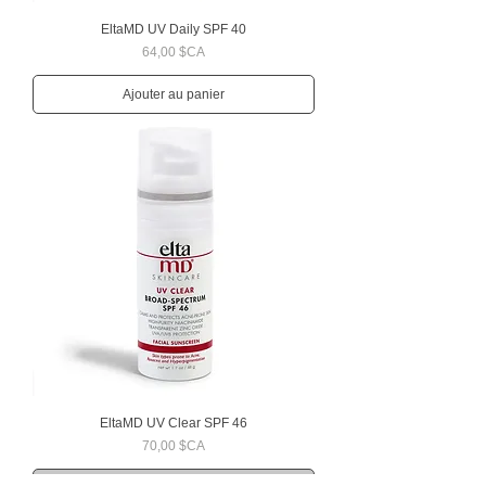
EltaMD UV Daily SPF 40
Prix
64,00 $CA
Ajouter au panier
EltaMD UV Clear SPF 46
Prix
70,00 $CA