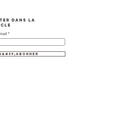
TER DANS LA
CLE
mail
S&#39;ABONNER