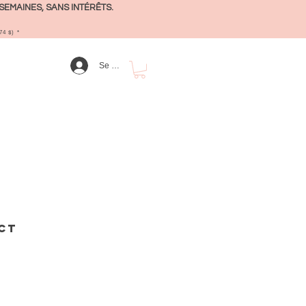
SEMAINES, SANS INTÉRÊTS.
4 $) *
Se connecter
ct