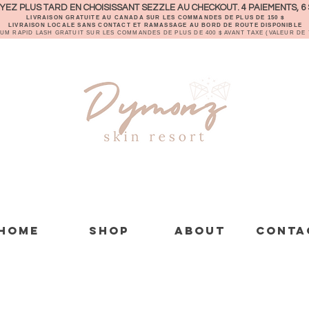
EZ PLUS TARD EN CHOISISSANT SEZZLE AU CHECKOUT. 4 PAIEMENTS, 6 
LIVRAISON GRATUITE AU CANADA SUR LES COMMANDES DE PLUS DE 150 $
LIVRAISON LOCALE SANS CONTACT ET RAMASSAGE AU BORD DE ROUTE DISPONIBLE
RUM RAPID LASH GRATUIT SUR LES COMMANDES DE PLUS DE 400 $ AVANT TAXE (VALEUR DE 7
Home
Shop
About
Conta