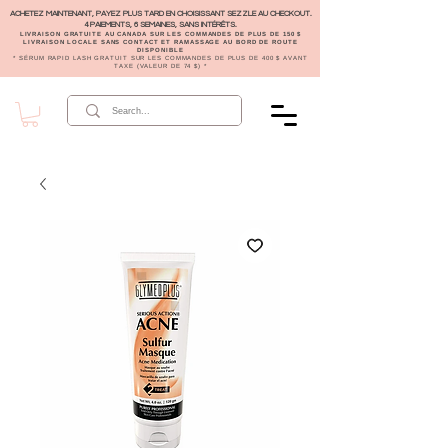
ACHETEZ MAINTENANT, PAYEZ PLUS TARD EN CHOISISSANT SEZZLE AU CHECKOUT.
4 PAIEMENTS, 6 SEMAINES, SANS INTÉRÊTS.
LIVRAISON GRATUITE AU CANADA SUR LES COMMANDES DE PLUS DE 150 $
LIVRAISON LOCALE SANS CONTACT ET RAMASSAGE AU BORD DE ROUTE
DISPONIBLE
* SÉRUM RAPID LASH GRATUIT SUR LES COMMANDES DE PLUS DE 400 $ AVANT
TAXE (VALEUR DE 74 $) *