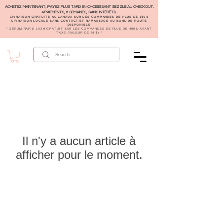
ACHETEZ MAINTENANT, PAYEZ PLUS TARD EN CHOISISSANT SEZZLE AU CHECKOUT.
4 PAIEMENTS, 6 SEMAINES, SANS INTÉRÊTS.
LIVRAISON GRATUITE AU CANADA SUR LES COMMANDES DE PLUS DE 150 $
LIVRAISON LOCALE SANS CONTACT ET RAMASSAGE AU BORD DE ROUTE
DISPONIBLE
* SÉRUM RAPID LASH GRATUIT SUR LES COMMANDES DE PLUS DE 400 $ AVANT
TAXE (VALEUR DE 74 $) *
Il n'y a aucun article à
afficher pour le moment.