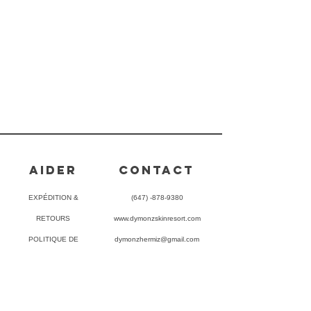
AIDER
CONTACT
EXPÉDITION &
(647) -878-9380
RETOURS
www.dymonzskinresort.com
POLITIQUE DE
dymonzhermiz@gmail.com
MAGASIN
MÉTHODES DE
PAYEMENT